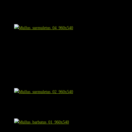
Die gestreifte Meerbarbe findet ihre Beute mit Hilfe ihrer Barteln, hochempf
Sand wühlt, so wie auf dem folgenden Bild.
Mullus surmuletus
Die Barteln,
sofern man sie sieht,
sind ein charakteristisches Merkmal aller M
Bändern. Die gegabelte Schwanzflosse ist bei Mullus surmuletus oft kräftig ge
große Varianz besteht, und – wie [Weinberg2015] beschreibt – sich bei ein 
Weinberg sogar bis 40 cm.
Die gestreiften Meerbarben sind häufig in kleinen Gruppen auf dem Sand zu 
Mullus surmuletus
Rote Meerbarbe (
Mullus barbatus
)
Mullus barbatus (Rote Meerbarbe)