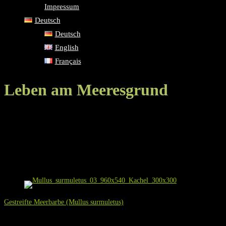
Impressum
Deutsch
Deutsch
English
Français
Leben am Meeresgrund
Mehr als sonst muss ich betonen, dass sich auf dieser Seite ein wahres Samm
Fischen (und übrigens auch anderen Tieren) zu verdeutlichen, die tatsächlich
begegnet als hier zu sehen ist. Ich vermute mit Ausnahme der ersten beiden f
Auf dieser Seite:
Gestreifte Meerbarbe (Mullus surmuletus)
Die Gestreifte Meerbarbe (Mullus surmuletus) ist einer der häufigsten auf de