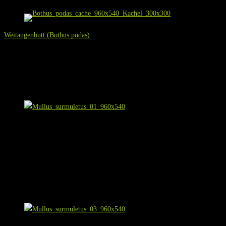
Einen besonders schlechten Ruf unter den am Grund lebenden Fischen haben 
Weitaugenbutt (Bothus podas)
Als Schnorchler sieht man nicht jeden Tag Plattfische. Auf jeden Fall geht da
oft nicht bemerkt...
Gestreifte Meerbarbe (
Mullus surmuletus
)
Mullus surmuletus (Gestreifte Meerbarbe)
Hast du schon einmal so einen (den oberen der beiden) Fisch gesehen? Die Cha
meiner Erfahrung – beinahe genauso häufig ist wie Bindenbrassen, Meerjunker
und dem Schwarzen Meer sowie im Ost-Atlantik verbreitet ist. Er lebt, wie au
Lebensraum das
Benthos
gemeinsam, also das Leben unter oder auf – also dic
Sedimentboden, wobei letztere mit weltweit 90 % den weitaus größeren Antei
Mullus surmuletus