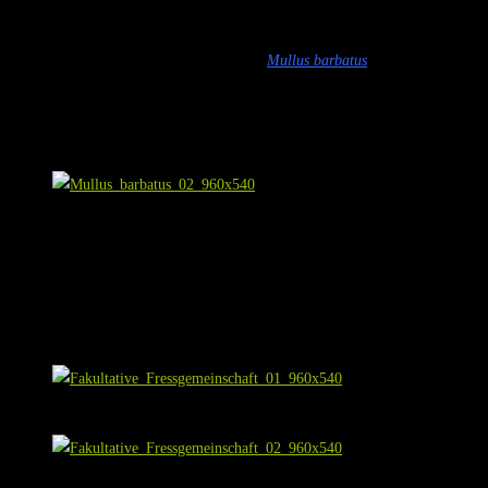
Die rote Meerbarbe sieht der gestreiften Meerbarbe sehr ähnlich und ist folgl
(Abbildungen hierzu gibt es auf fishbase:
Mullus barbatus
Mubar_u0.gif, im 
sehen ist. Die vordere Rückenflosse ist bei der roten Meerbarbe transparent un
würde ich sagen, wenn Sie einer Meerbarbe auf hellem Sand begegnen, würde i
und nicht etwa rötlich erscheinen, und im Gegensatz dazu die gestreiften Mee
Mullus barbatus
Ich habe rote und gestreifte Meerbarben häufig als Einzelexemplare gesehen, 
Meerpfauen. Diese Vertreter der anderen Arten begleiten die Meerbarbe dann o
meinen langen Freediving-Flossen, mit denen ich leider mitunter ebenfalls
habe, wenngleich auch nur auf der Suche nach fotografischer „Beute“.
Fakultative Fressgemeinschaft (mit Meerjunker ♂ und Zweibindenbras
Fakultative Fressgemeinschaft (mit Meerjunker ♀ und Zweibindenbras