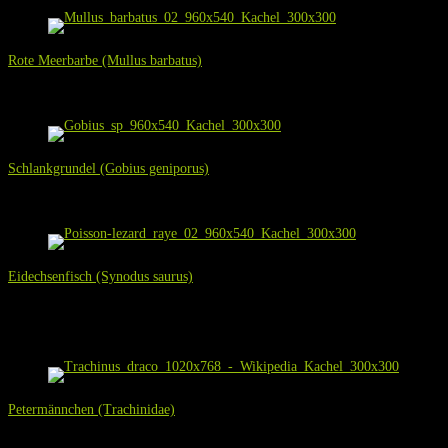
Rote Meerbarbe (Mullus barbatus)
Die rote Meerbarbe sieht der gestreiften Meerbarbe sehr ähnlich und ist folgli
Schlankgrundel (Gobius geniporus)
So klein und so dicht an uns Menschen können Fische manchmal sein...
Eidechsenfisch (Synodus saurus)
Den „Burschen“ in den beiden folgenden Aufnahmen habe ich zuerst nur von ob
m direkt über dem Grund aufhielt...
Petermännchen (Trachinidae)